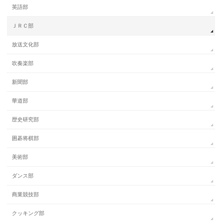
英語部
ＪＲＣ部
放送文化部
吹奏楽部
新聞部
華道部
歴史研究部
囲碁将棋部
美術部
ダンス部
商業競技部
クッキング部