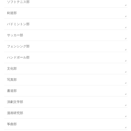
ソフトテニス部
剣道部
バドミントン部
サッカー部
フェンシング部
ハンドボール部
文化部
写真部
書道部
演劇文学部
漫画研究部
筝曲部