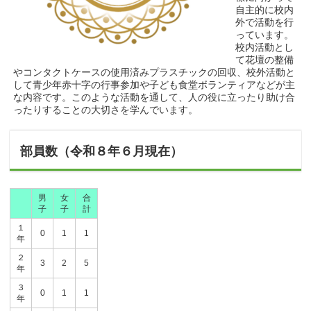
自主的に校内
外で活動を行
っています。
校内活動とし
て花壇の整備
やコンタクトケースの使用済みプラスチックの回収、校外活動と
して青少年赤十字の行事参加や子ども食堂ボランティアなどが主
な内容です。このような活動を通して、人の役に立ったり助け合
ったりすることの大切さを学んでいます。
部員数（令和８年６月現在）
男
女
合
子
子
計
１
0
1
1
年
２
3
2
5
年
３
0
1
1
年