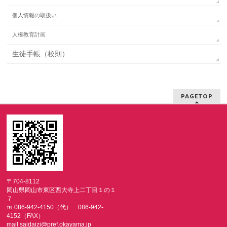
個人情報の取扱い
人権教育計画
生徒手帳（校則）
PAGETOP
〒704-8112
岡山県岡山市東区西大寺上二丁目１の１
７
℡ 086-942-4150（代） 086-942-
4152（FAX）
mail saidaizi@pref.okayama.jp