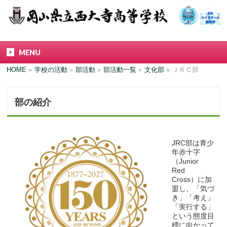
MENU
HOME
»
学校の活動
»
部活動
»
部活動一覧
»
文化部
»
ＪＲＣ部
部の紹介
JRC部は青少
年赤十字
（Junior
Red
Cross）に加
盟し、「気づ
き」「考え」
「実行する」
という態度目
標に向かって