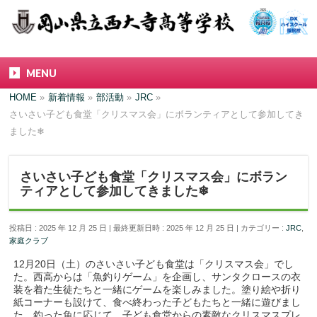
MENU
HOME
»
新着情報
»
部活動
»
JRC
»
さいさい子ども食堂「クリスマス会」にボランティアとして参加してき
ました❄
さいさい子ども食堂「クリスマス会」にボラン
ティアとして参加してきました❄
投稿日 : 2025 年 12 月 25 日
最終更新日時 : 2025 年 12 月 25 日
カテゴリー :
JRC
,
家庭クラブ
12月20日（土）のさいさい子ども食堂は「クリスマス会」でし
た。西高からは「魚釣りゲーム」を企画し、サンタクロースの衣
装を着た生徒たちと一緒にゲームを楽しみました。塗り絵や折り
紙コーナーも設けて、食べ終わった子どもたちと一緒に遊びまし
た。釣った魚に応じて、子ども食堂からの素敵なクリスマスプレ