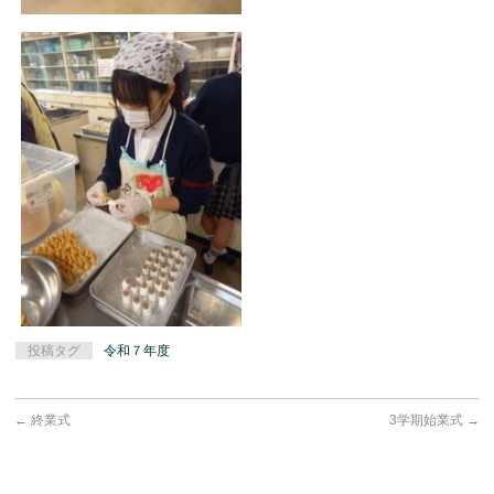
投稿タグ
令和７年度
←
終業式
3学期始業式
→