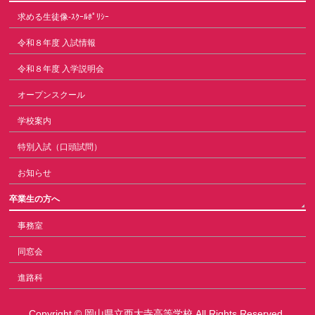
求める生徒像-ｽｸｰﾙﾎﾟﾘｼｰ
令和８年度 入試情報
令和８年度 入学説明会
オープンスクール
学校案内
特別入試（口頭試問）
お知らせ
卒業生の方へ
事務室
同窓会
進路科
Copyright ©
岡山県立西大寺高等学校
All Rights Reserved.