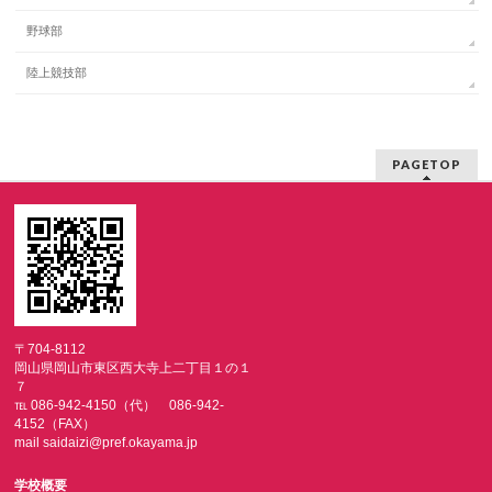
野球部
陸上競技部
PAGETOP
〒704-8112
岡山県岡山市東区西大寺上二丁目１の１
７
℡ 086-942-4150（代） 086-942-
4152（FAX）
mail saidaizi@pref.okayama.jp
学校概要