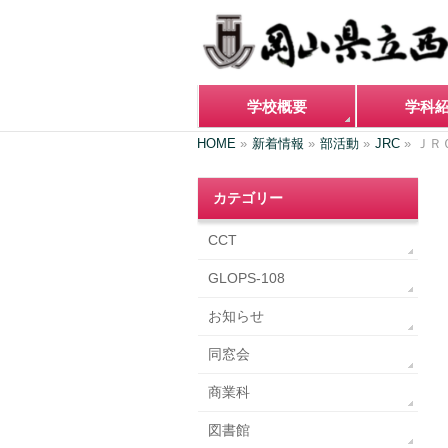
学校概要
学科
HOME
»
新着情報
»
部活動
»
JRC
»
ＪＲ
カテゴリー
CCT
GLOPS-108
お知らせ
同窓会
商業科
図書館