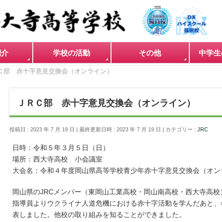
紹介
学校の活動
その他
中学生
Ｃ部 赤十字意見交換会（オンライン）
ＪＲＣ部 赤十字意見交換会（オンライン）
投稿日 : 2023 年 7 月 19 日
最終更新日時 : 2023 年 7 月 19 日
カテゴリー :
JRC
日時：令和５年３月５日（日）
場所：西大寺高校 小会議室
大会名：令和４年度岡山県高等学校青少年赤十字意見交換会（オン
岡山県のJRCメンバー（東岡山工業高校・岡山南高校・西大寺高
指導員よりウクライナ人道危機における赤十字活動を学んだあと、
表しました。他校の取り組みを知ることができました。