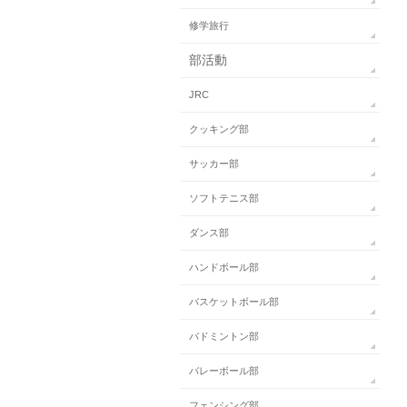
修学旅行
部活動
JRC
クッキング部
サッカー部
ソフトテニス部
ダンス部
ハンドボール部
バスケットボール部
バドミントン部
バレーボール部
フェンシング部