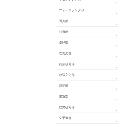
フォークソング部
写真部
剣道部
卓球部
吹奏楽部
商業研究部
放送文化部
新聞部
書道部
歴史研究部
空手道部