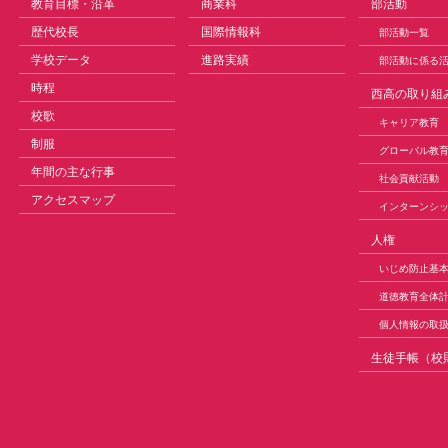
教育目標・沿革
商業科
部活動
歴代校長
国際情報科
部活動一覧
学校データ
進路実績
部活動に係る
時程
西高の取り組
校歌
キャリア教育
制服
グローバル教
年間の主な行事
社会貢献活動
アクセスマップ
インターンシ
人権
いじめ防止基
道徳教育全体
個人情報の取
生徒手帳（校