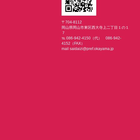
〒704-8112
岡山県岡山市東区西大寺上二丁目１の１
７
℡ 086-942-4150（代） 086-942-
4152（FAX）
mail saidaizi@pref.okayama.jp