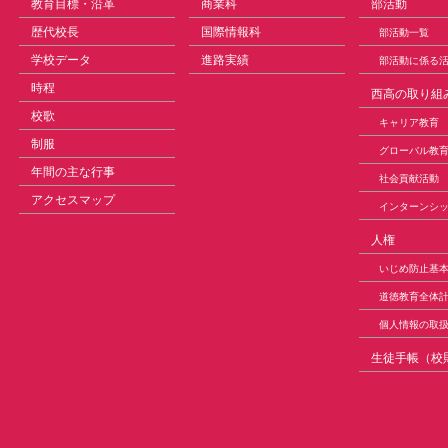
教育目標・沿革
商業科
部活動
歴代校長
国際情報科
部活動一覧
学校データ
進路実績
部活動に係る
時程
西高の取り組
校歌
キャリア教育
制服
グローバル教
年間の主な行事
社会貢献活動
アクセスマップ
インターンシ
人権
いじめ防止基
道徳教育全体
個人情報の取
生徒手帳（校