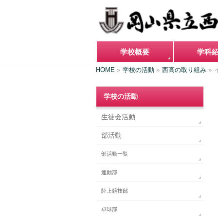
学校概要
学科
HOME
»
学校の活動
»
西高の取り組み
»
学校の活動
生徒会活動
部活動
部活動一覧
運動部
陸上競技部
卓球部