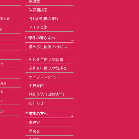
保健室
教育相談室
各種証明書の発行
活動方針
ＰＴＡ会則
み
中学生の皆さんへ
求める生徒像-ｽｸｰﾙﾎﾟﾘｼ
育
ｰ
令和８年度 入試情報
ップ
令和８年度 入学説明会
オープンスクール
本方針
学校案内
計画
特別入試（口頭試問）
扱い
お知らせ
則）
卒業生の方へ
事務室
同窓会