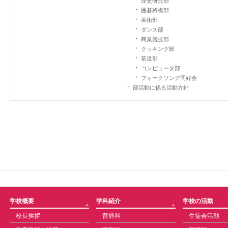
歴史研究部
囲碁将棋部
美術部
ダンス部
商業競技部
クッキング部
茶道部
コンピュータ部
フォークソング同好会
部活動に係る活動方針
学校概要
学科紹介
学校の活動
校長挨拶
普通科
生徒会活動