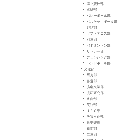
陸上競技部
卓球部
バレーボール部
バスケットボール部
野球部
ソフトテニス部
剣道部
バドミントン部
サッカー部
フェンシング部
ハンドボール部
文化部
写真部
書道部
演劇文学部
漫画研究部
筝曲部
英語部
ＪＲＣ部
放送文化部
吹奏楽部
新聞部
華道部