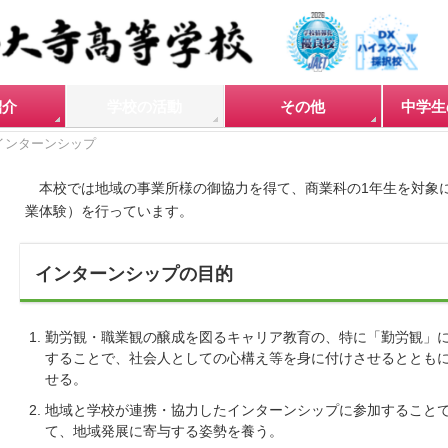
紹介
学校の活動
その他
中学生
インターンシップ
本校では地域の事業所様の御協力を得て、商業科の1年生を対象に
業体験）を行っています。
インターンシップの目的
勤労観・職業観の醸成を図るキャリア教育の、特に「勤労観」
することで、社会人としての心構え等を身に付けさせるととも
せる。
地域と学校が連携・協力したインターンシップに参加すること
て、地域発展に寄与する姿勢を養う。