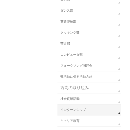
ダンス部
商業競技部
クッキング部
茶道部
コンピュータ部
フォークソング同好会
部活動に係る活動方針
西高の取り組み
社会貢献活動
インターンシップ
キャリア教育