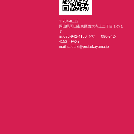
〒704-8112
岡山県岡山市東区西大寺上二丁目１の１
７
℡ 086-942-4150（代） 086-942-
4152（FAX）
mail saidaizi@pref.okayama.jp