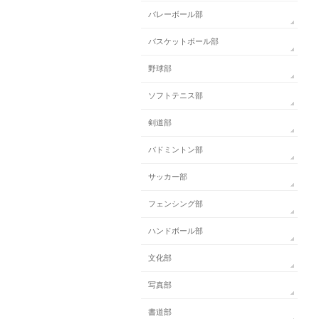
バレーボール部
バスケットボール部
野球部
ソフトテニス部
剣道部
バドミントン部
サッカー部
フェンシング部
ハンドボール部
文化部
写真部
書道部