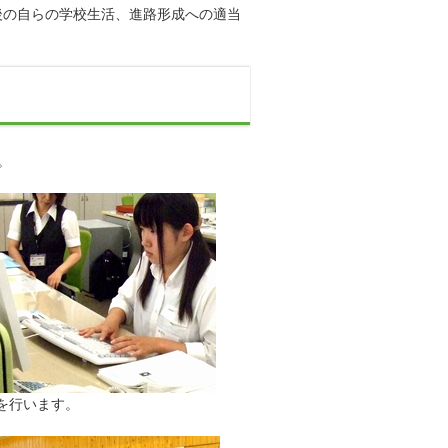
後の自らの学校生活、進路形成への適当
。
。
を行います。