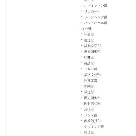
バドミントン部
サッカー部
フェンシング部
ハンドボール部
文化部
写真部
書道部
演劇文学部
漫画研究部
筝曲部
英語部
ＪＲＣ部
放送文化部
吹奏楽部
新聞部
華道部
歴史研究部
囲碁将棋部
美術部
ダンス部
商業競技部
クッキング部
茶道部