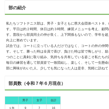
部の紹介
私たちソフトテニス部は、男子・女子ともに県大会団体ベスト８、
す。平日は約２時間、休日は約３時間、練習メニューを考え、顧問
す。普段から部員同士の仲が良く、上下関係もないので、学年を超
向上に努めています。
試合では、コートに立っている人だけではなく、コートの外の仲間
す。そして、勝った時は全員で喜び、負けた時は皆で悔しがり、励
つのことに真剣に取り組み、気持ちを共有している姿こそ私たちの
毎日の練習を通して部員皆で一致団結し、楽しく、そして一生懸命
部に興味がわいた人、少しでも気になった人は是非、気軽に訪ねて
部員数（令和７年６月現在）
男子
女子
合計
１年
9
7
16