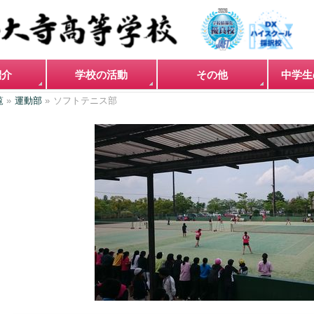
紹介
学校の活動
その他
中学生
覧
»
運動部
»
ソフトテニス部