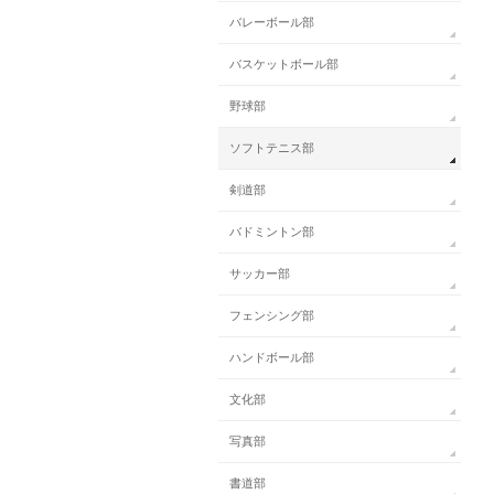
バレーボール部
バスケットボール部
野球部
ソフトテニス部
剣道部
バドミントン部
サッカー部
フェンシング部
ハンドボール部
文化部
写真部
書道部