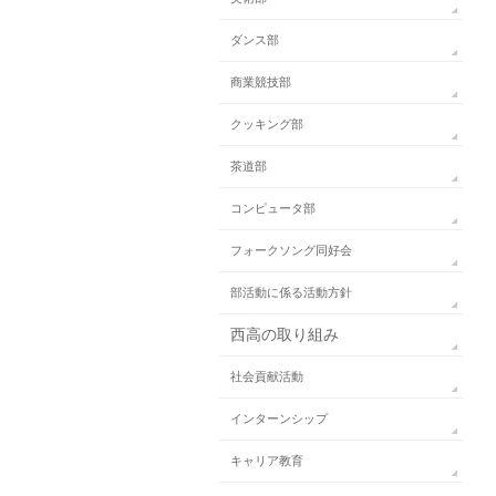
ダンス部
商業競技部
クッキング部
茶道部
コンピュータ部
フォークソング同好会
部活動に係る活動方針
西高の取り組み
社会貢献活動
インターンシップ
キャリア教育