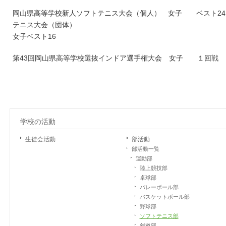
岡山県高等学校新人ソフトテニス大会（個人） 女子 ベスト24
テニス大会（団体）
女子ベスト16
第43回岡山県高等学校選抜インドア選手権大会 女子 １回戦
学校の活動
生徒会活動
部活動
部活動一覧
運動部
陸上競技部
卓球部
バレーボール部
バスケットボール部
野球部
ソフトテニス部
剣道部