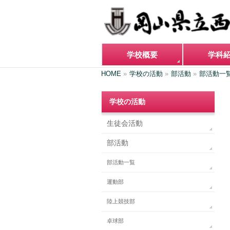
学校概要
学科
HOME
»
学校の活動
»
部活動
»
部活動一
学校の活動
生徒会活動
部活動
部活動一覧
運動部
陸上競技部
卓球部