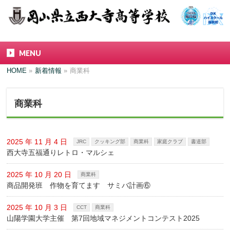
MENU
HOME
»
新着情報
»
商業科
商業科
2025 年 11 月 4 日
JRC
クッキング部
商業科
家庭クラブ
書道部
西大寺五福通りレトロ・マルシェ
2025 年 10 月 20 日
商業科
商品開発班 作物を育てます サミバ計画⑥
2025 年 10 月 3 日
CCT
商業科
山陽学園大学主催 第7回地域マネジメントコンテスト2025