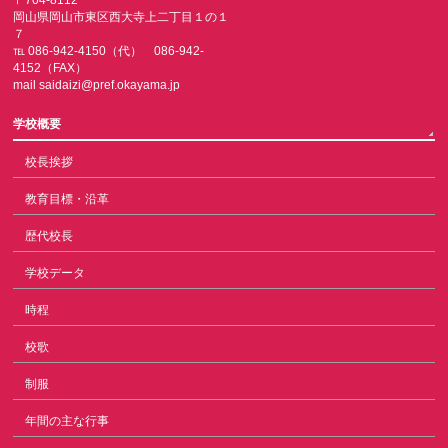
〒704-8112
岡山県岡山市東区西大寺上二丁目１の１
７
℡ 086-942-4150（代） 086-942-
4152（FAX）
mail saidaizi@pref.okayama.jp
学校概要
校長挨拶
教育目標・沿革
歴代校長
学校データ
時程
校歌
制服
年間の主な行事