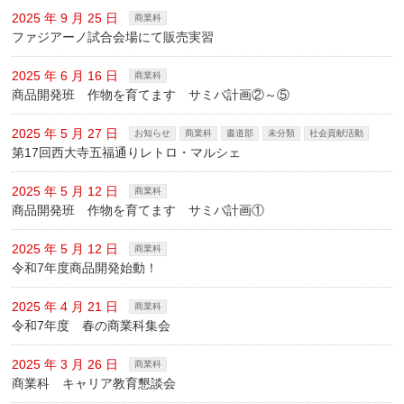
2025 年 9 月 25 日
商業科
ファジアーノ試合会場にて販売実習
2025 年 6 月 16 日
商業科
商品開発班 作物を育てます サミバ計画②～⑤
2025 年 5 月 27 日
お知らせ
商業科
書道部
未分類
社会貢献活動
第17回西大寺五福通りレトロ・マルシェ
2025 年 5 月 12 日
商業科
商品開発班 作物を育てます サミバ計画①
2025 年 5 月 12 日
商業科
令和7年度商品開発始動！
2025 年 4 月 21 日
商業科
令和7年度 春の商業科集会
2025 年 3 月 26 日
商業科
商業科 キャリア教育懇談会