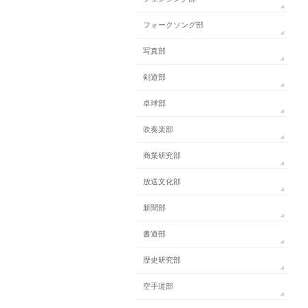
フォークソング部
写真部
剣道部
卓球部
吹奏楽部
商業研究部
放送文化部
新聞部
書道部
歴史研究部
空手道部