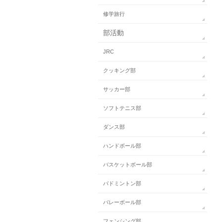
修学旅行
部活動
JRC
クッキング部
サッカー部
ソフトテニス部
ダンス部
ハンドボール部
バスケットボール部
バドミントン部
バレーボール部
フェンシング部