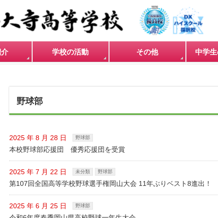
紹介
学校の活動
その他
中学生
野球部
2025 年 8 月 28 日
野球部
本校野球部応援団 優秀応援団を受賞
2025 年 7 月 22 日
未分類
野球部
第107回全国高等学校野球選手権岡山大会 11年ぶりベスト8進出！
2025 年 6 月 25 日
野球部
令和6年度春季岡山県高校野球一年生大会