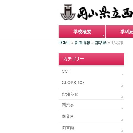
学校概要
学科
HOME
»
新着情報
»
部活動
»
野球部
カテゴリー
CCT
GLOPS-108
お知らせ
同窓会
商業科
図書館