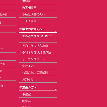
保健室
教育相談室
各種証明書の発行
活動方針
ＰＴＡ会則
み
中学生の皆さんへ
求める生徒像-ｽｸｰﾙﾎﾟﾘｼ
育
ｰ
令和８年度 入試情報
ップ
令和８年度 入学説明会
オープンスクール
本方針
学校案内
計画
特別入試（口頭試問）
扱い
お知らせ
則）
卒業生の方へ
事務室
同窓会