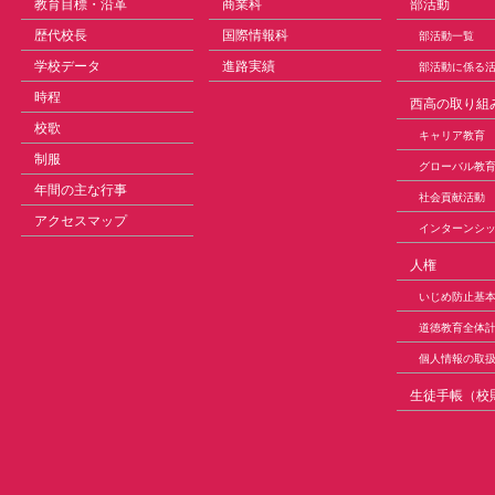
教育目標・沿革
商業科
部活動
歴代校長
国際情報科
部活動一覧
学校データ
進路実績
部活動に係る
時程
西高の取り組
校歌
キャリア教育
制服
グローバル教
年間の主な行事
社会貢献活動
アクセスマップ
インターンシ
人権
いじめ防止基
道徳教育全体
個人情報の取
生徒手帳（校