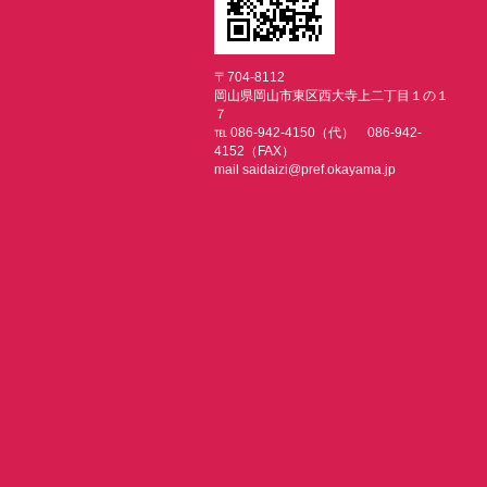
〒704-8112
岡山県岡山市東区西大寺上二丁目１の１
７
℡ 086-942-4150（代） 086-942-
4152（FAX）
mail saidaizi@pref.okayama.jp