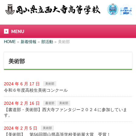
MENU
HOME
»
新着情報
»
部活動
»
美術部
美術部
2024 年 6 月 17 日
美術部
令和６年度高校生美術コンクール
2024 年 2 月 16 日
書道部
美術部
【書道部・美術部】西大寺ファンタジー２０２４に参加していま
す。
2024 年 2 月 5 日
美術部
【美術部】 第56回岡山県高等学校美術展大賞 受賞！