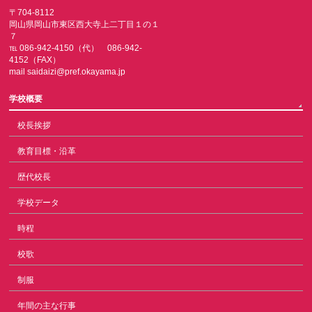
〒704-8112
岡山県岡山市東区西大寺上二丁目１の１
７
℡ 086-942-4150（代） 086-942-
4152（FAX）
mail saidaizi@pref.okayama.jp
学校概要
校長挨拶
教育目標・沿革
歴代校長
学校データ
時程
校歌
制服
年間の主な行事