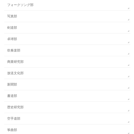
フォークソング部
写真部
剣道部
卓球部
吹奏楽部
商業研究部
放送文化部
新聞部
書道部
歴史研究部
空手道部
筝曲部