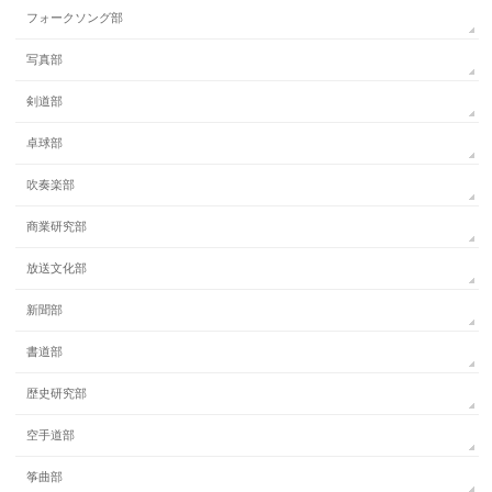
フォークソング部
写真部
剣道部
卓球部
吹奏楽部
商業研究部
放送文化部
新聞部
書道部
歴史研究部
空手道部
筝曲部