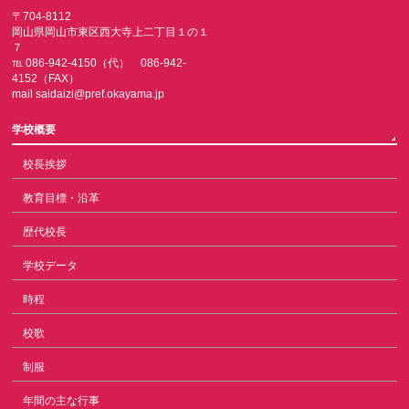
〒704-8112
岡山県岡山市東区西大寺上二丁目１の１
７
℡ 086-942-4150（代） 086-942-
4152（FAX）
mail saidaizi@pref.okayama.jp
学校概要
校長挨拶
教育目標・沿革
歴代校長
学校データ
時程
校歌
制服
年間の主な行事