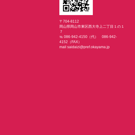
〒704-8112
岡山県岡山市東区西大寺上二丁目１の１
７
℡ 086-942-4150（代） 086-942-
4152（FAX）
mail saidaizi@pref.okayama.jp