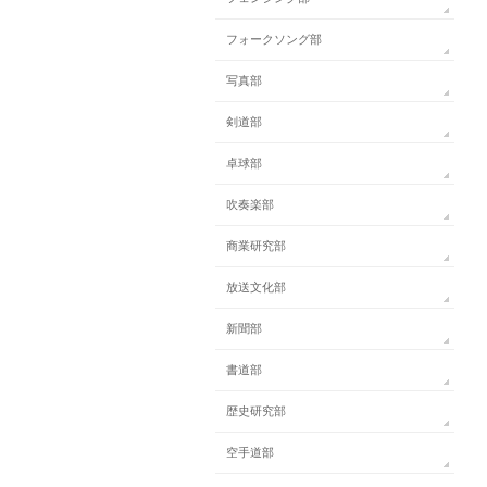
フォークソング部
写真部
剣道部
卓球部
吹奏楽部
商業研究部
放送文化部
新聞部
書道部
歴史研究部
空手道部