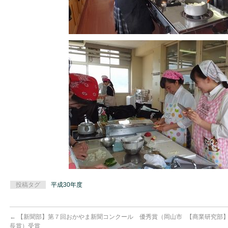
投稿タグ
平成30年度
←
【新聞部】第７回おかやま新聞コンクール 優秀賞（岡山市
【商業研究部】
長賞）受賞