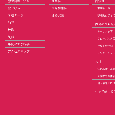
教育目標・沿革
商業科
部活動
歴代校長
国際情報科
部活動一覧
学校データ
進路実績
部活動に係る
時程
西高の取り組
校歌
キャリア教育
制服
グローバル教
年間の主な行事
社会貢献活動
アクセスマップ
インターンシ
人権
いじめ防止基
道徳教育全体
個人情報の取
生徒手帳（校