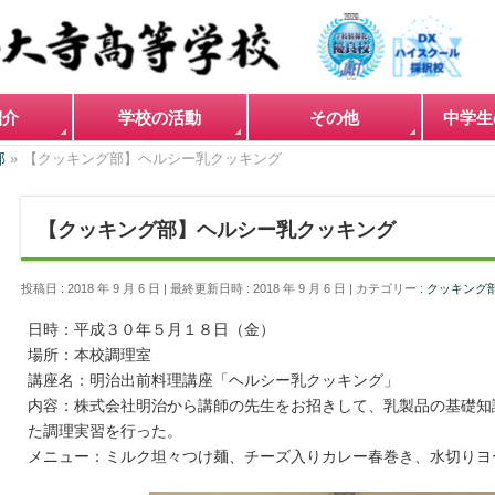
紹介
学校の活動
その他
中学生
部
»
【クッキング部】ヘルシー乳クッキング
【クッキング部】ヘルシー乳クッキング
投稿日 : 2018 年 9 月 6 日
最終更新日時 : 2018 年 9 月 6 日
カテゴリー :
クッキング
日時：平成３０年５月１８日（金）
場所：本校調理室
講座名：明治出前料理講座「ヘルシー乳クッキング」
内容：株式会社明治から講師の先生をお招きして、乳製品の基礎知
た調理実習を行った。
メニュー：ミルク坦々つけ麺、チーズ入りカレー春巻き、水切りヨ