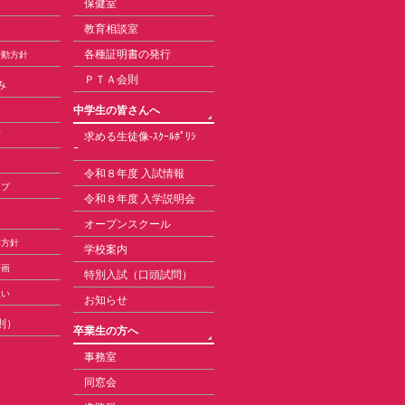
保健室
教育相談室
各種証明書の発行
活動方針
ＰＴＡ会則
み
中学生の皆さんへ
求める生徒像-ｽｸｰﾙﾎﾟﾘｼ
育
ｰ
令和８年度 入試情報
ップ
令和８年度 入学説明会
オープンスクール
本方針
学校案内
計画
特別入試（口頭試問）
扱い
お知らせ
則）
卒業生の方へ
事務室
同窓会