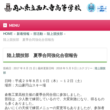
MENU
HOME
»
新着情報
»
部活動
»
陸上競技部
»
陸上競技部 夏季合同強化合宿報告
陸上競技部 夏季合同強化合宿報告
投稿日 : 2017 年 8 月 21 日
最終更新日時 : 2018 年 5 月 9 日
カテゴリー :
陸上競技
部
日時：平成２９年８月１０日（木）～１２日（土）
場所：大山豪円山スキー場
倉敷工業高校主催の夏季合同合宿に参加しました。
普段は、少人数で練習しているので、大変刺激になり、得るもの
も多くありました。
あいにくの天候で練習メニューの変更等もありましたが、参加者