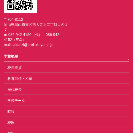
〒704-8112
岡山県岡山市東区西大寺上二丁目１の１
７
℡ 086-942-4150（代） 086-942-
4152（FAX）
mail saidaizi@pref.okayama.jp
学校概要
校長挨拶
教育目標・沿革
歴代校長
学校データ
時程
校歌