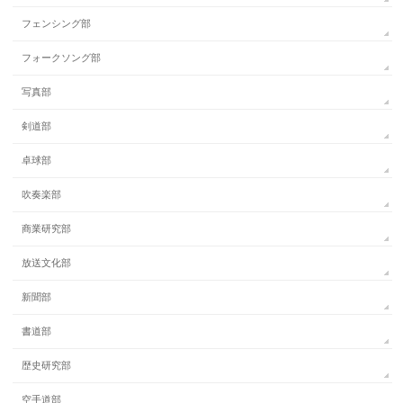
フェンシング部
フォークソング部
写真部
剣道部
卓球部
吹奏楽部
商業研究部
放送文化部
新聞部
書道部
歴史研究部
空手道部