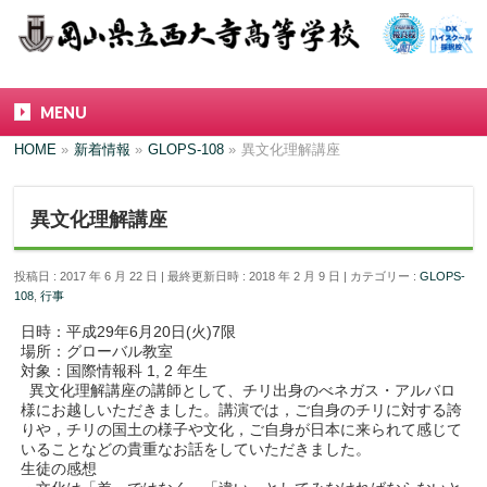
MENU
HOME
»
新着情報
»
GLOPS-108
»
異文化理解講座
異文化理解講座
投稿日 : 2017 年 6 月 22 日
最終更新日時 : 2018 年 2 月 9 日
カテゴリー :
GLOPS-
108
,
行事
日時：平成29年6月20日(火)7限
場所：グローバル教室
対象：国際情報科 1, 2 年生
異文化理解講座の講師として、チリ出身のべネガス・アルバロ
様にお越しいただきました。講演では，ご自身のチリに対する誇
りや，チリの国土の様子や文化，ご自身が日本に来られて感じて
いることなどの貴重なお話をしていただきました。
生徒の感想