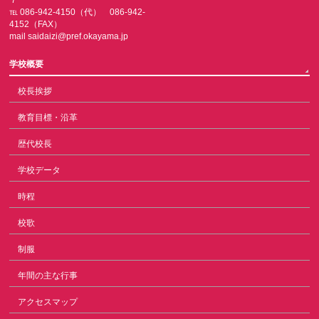
７
℡ 086-942-4150（代） 086-942-
4152（FAX）
mail saidaizi@pref.okayama.jp
学校概要
校長挨拶
教育目標・沿革
歴代校長
学校データ
時程
校歌
制服
年間の主な行事
アクセスマップ