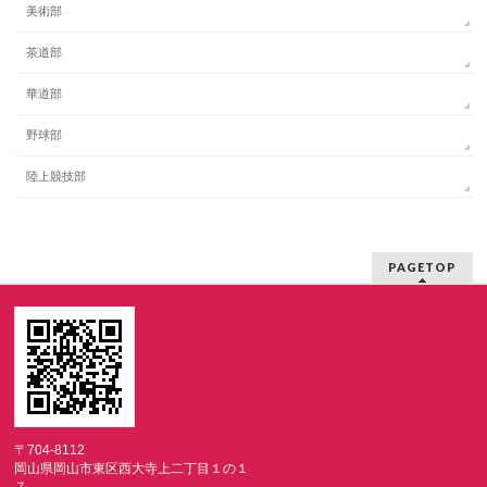
美術部
茶道部
華道部
野球部
陸上競技部
PAGETOP
〒704-8112
岡山県岡山市東区西大寺上二丁目１の１