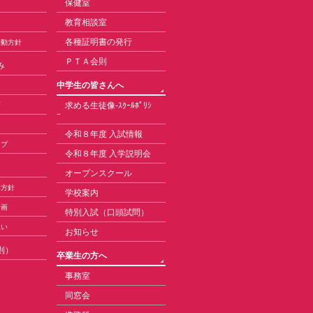
保健室
教育相談室
各種証明書の発行
活動方針
ＰＴＡ会則
み
中学生の皆さんへ
求める生徒像-ｽｸｰﾙﾎﾟﾘｼ
育
ｰ
令和８年度 入試情報
ップ
令和８年度 入学説明会
オープンスクール
本方針
学校案内
計画
特別入試（口頭試問）
扱い
お知らせ
則）
卒業生の方へ
事務室
同窓会