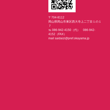
〒704-8112
岡山県岡山市東区西大寺上二丁目１の１
７
℡ 086-942-4150（代） 086-942-
4152（FAX）
mail saidaizi@pref.okayama.jp