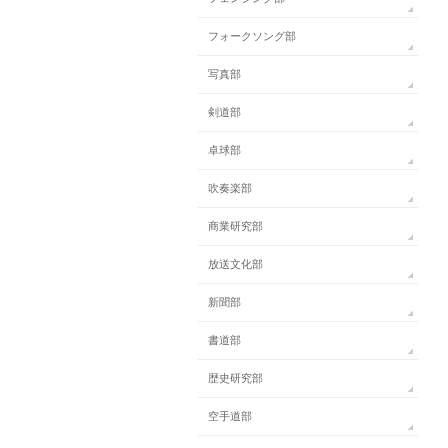
フォークソング部
写真部
剣道部
卓球部
吹奏楽部
商業研究部
放送文化部
新聞部
書道部
歴史研究部
空手道部