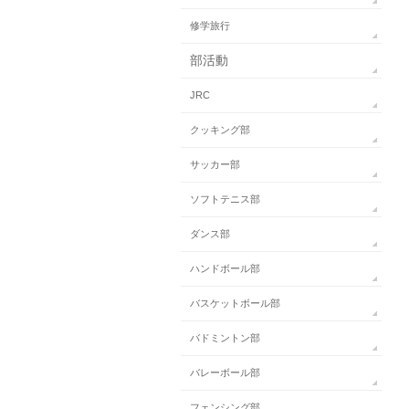
修学旅行
部活動
JRC
クッキング部
サッカー部
ソフトテニス部
ダンス部
ハンドボール部
バスケットボール部
バドミントン部
バレーボール部
フェンシング部