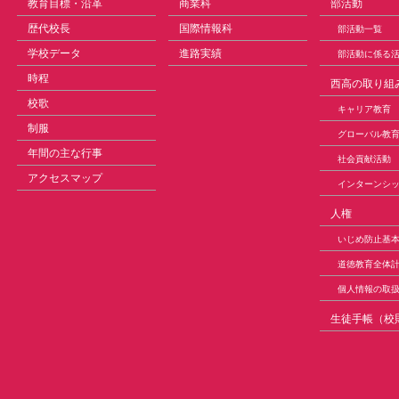
教育目標・沿革
商業科
部活動
歴代校長
国際情報科
部活動一覧
学校データ
進路実績
部活動に係る
時程
西高の取り組
校歌
キャリア教育
制服
グローバル教
年間の主な行事
社会貢献活動
アクセスマップ
インターンシ
人権
いじめ防止基
道徳教育全体
個人情報の取
生徒手帳（校