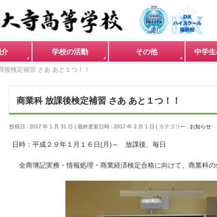
紹介
学校の活動
その他
中学生
課後検定補習 さあ あと１つ！！
商業科 放課後検定補習 さあ あと１つ！！
投稿日 : 2017 年 1 月 31 日
最終更新日時 : 2017 年 2 月 1 日
カテゴリー :
お知らせ
日時：平成２９年１月１６日(月)～ 放課後、毎日
全商簿記実務・情報処理・商業経済検定合格に向けて、商業科の