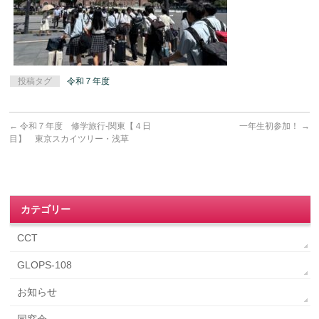
投稿タグ
令和７年度
←
令和７年度 修学旅行-関東【４日
一年生初参加！
→
目】 東京スカイツリー・浅草
カテゴリー
CCT
GLOPS-108
お知らせ