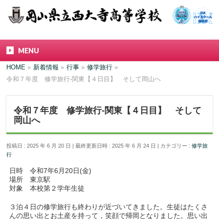
MENU
HOME
»
新着情報
»
行事
»
修学旅行
»
令和７年度 修学旅行-関東【４日目】 そして岡山へ
令和７年度 修学旅行-関東【４日目】 そして
岡山へ
投稿日 : 2025 年 6 月 20 日
最終更新日時 : 2025 年 6 月 24 日
カテゴリー :
修学旅
行
日時 令和7年6月20日(金)
場所 東京駅
対象 本校第２学年生徒
３泊４日の修学旅行も終わりが近づいてきました。生徒はたくさ
んの思い出とお土産を持って，笑顔で帰岡となりました。思い出