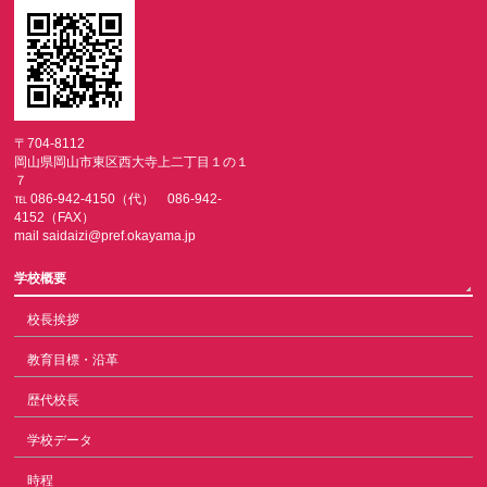
〒704-8112
岡山県岡山市東区西大寺上二丁目１の１
７
℡ 086-942-4150（代） 086-942-
4152（FAX）
mail saidaizi@pref.okayama.jp
学校概要
校長挨拶
教育目標・沿革
歴代校長
学校データ
時程