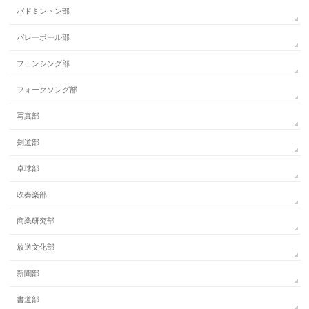
バドミントン部
バレーボール部
フェンシング部
フォークソング部
写真部
剣道部
卓球部
吹奏楽部
商業研究部
放送文化部
新聞部
書道部