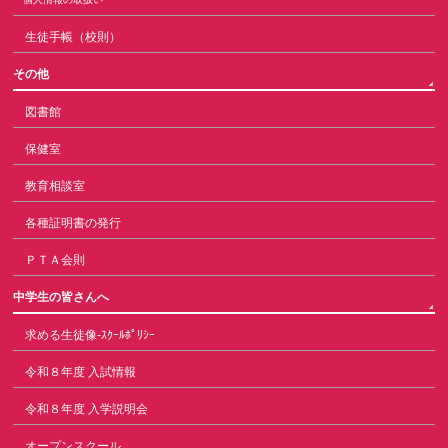
生徒手帳（校則）
その他
図書館
保健室
教育相談室
各種証明書の発行
ＰＴＡ会則
中学生の皆さんへ
求める生徒像-ｽｸｰﾙﾎﾟﾘｼｰ
令和８年度 入試情報
令和８年度 入学説明会
オープンスクール