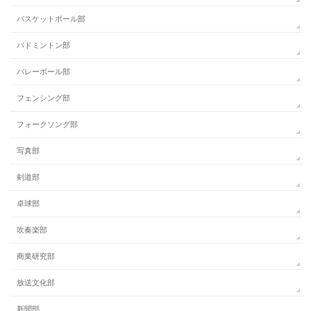
バスケットボール部
バドミントン部
バレーボール部
フェンシング部
フォークソング部
写真部
剣道部
卓球部
吹奏楽部
商業研究部
放送文化部
新聞部