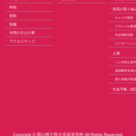
時程
西高の取り組
校歌
キャリア教育
制服
グローバル教
年間の主な行事
社会貢献活動
アクセスマップ
インターンシ
人権
いじめ防止基
道徳教育全体
個人情報の取
生徒手帳（校
Copyright ©
岡山県立西大寺高等学校
All Rights Reserved.