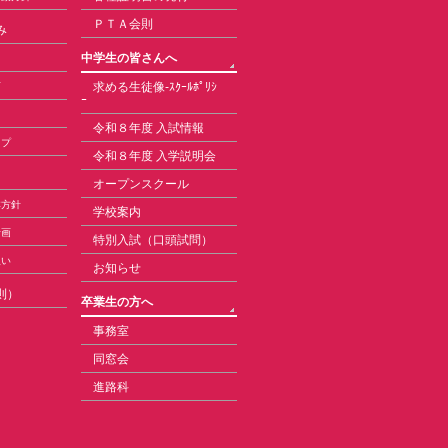
ＰＴＡ会則
み
中学生の皆さんへ
求める生徒像-ｽｸｰﾙﾎﾟﾘｼ
育
ｰ
令和８年度 入試情報
ップ
令和８年度 入学説明会
オープンスクール
本方針
学校案内
計画
特別入試（口頭試問）
扱い
お知らせ
則）
卒業生の方へ
事務室
同窓会
進路科