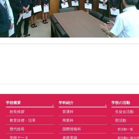
学校概要
学科紹介
学校の活動
校長挨拶
普通科
生徒会活動
教育目標・沿革
商業科
部活動
歴代校長
国際情報科
部活動一覧
学校データ
進路実績
部活動に係る