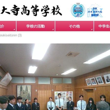
紹介
学校の活動
その他
中学生
oukiseitonin (3)