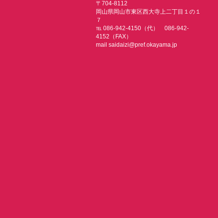
〒704-8112
岡山県岡山市東区西大寺上二丁目１の１
７
℡ 086-942-4150（代） 086-942-
4152（FAX）
mail saidaizi@pref.okayama.jp