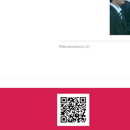
R6koukiseitonin (2)