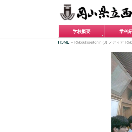
学校概要
学科
HOME
»
R6koukiseitonin (3)
メディア
R6k