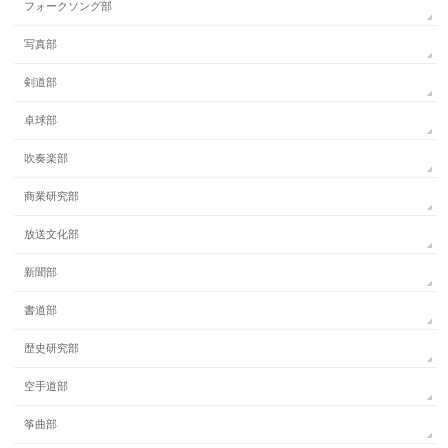
フォークソング部
写真部
剣道部
卓球部
吹奏楽部
商業研究部
放送文化部
新聞部
書道部
歴史研究部
空手道部
筝曲部