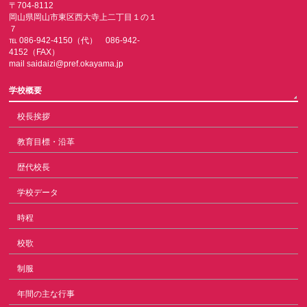
〒704-8112
岡山県岡山市東区西大寺上二丁目１の１
７
℡ 086-942-4150（代） 086-942-
4152（FAX）
mail saidaizi@pref.okayama.jp
学校概要
校長挨拶
教育目標・沿革
歴代校長
学校データ
時程
校歌
制服
年間の主な行事