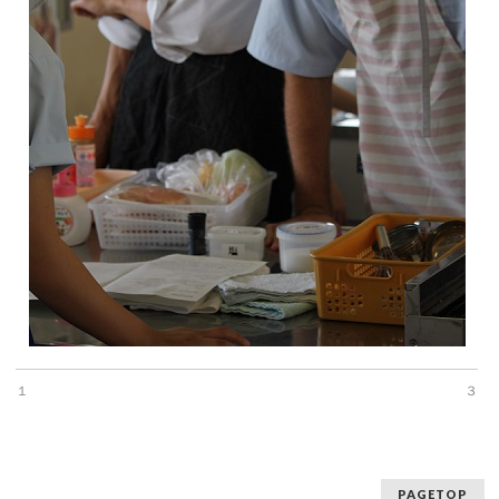
１
３
PAGETOP