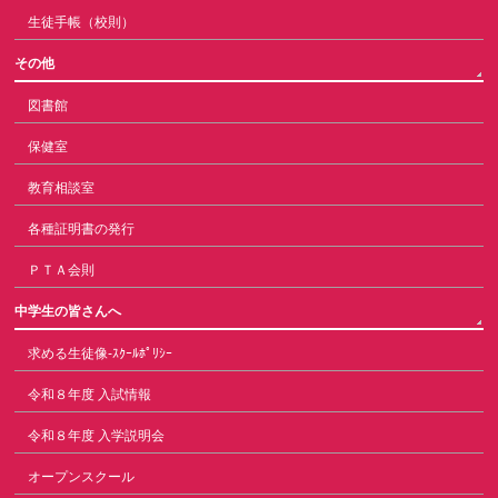
生徒手帳（校則）
その他
図書館
保健室
教育相談室
各種証明書の発行
ＰＴＡ会則
中学生の皆さんへ
求める生徒像-ｽｸｰﾙﾎﾟﾘｼｰ
令和８年度 入試情報
令和８年度 入学説明会
オープンスクール