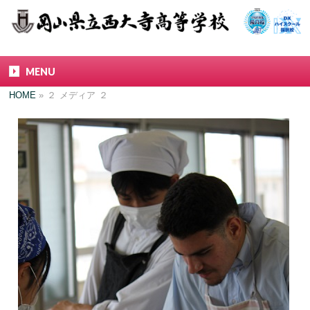
MENU
HOME
»
２
メディア
２