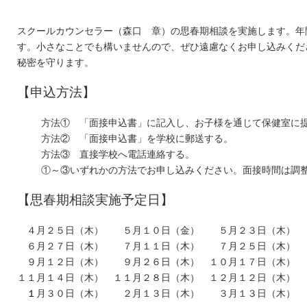
スクールカウンセラー（森口 章）の思春期相談を実施します。年
す。小さなことでも構いませんので、ぜひ遠慮なくお申し込みくだ
秘密を守ります。
【申込方法】
方法① 「面接申込書」に記入し、お子様を通じて保健室に
方法② 「面接申込書」を学校に郵送する。
方法③ 直接学校へ電話連絡する。
①～③いずれかの方法でお申し込みください。面接時間は調
【思春期相談実施予定日】
◇
４月２５日（木） ５月１０日（金） ５月２３日（木）
◇
６
月２７日（木） ７月１１日（木） ７月２５日（木）
◇
９月１２日（木） ９月２６日（木） １０月１７日（木） 
１１月１４日（木） １１月２８日（木） １２月１２日（木）
◇
１
月３０日（木） ２月１３日（木） ３月１３日（木）