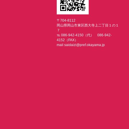
〒704-8112
岡山県岡山市東区西大寺上二丁目１の１
７
℡ 086-942-4150（代） 086-942-
4152（FAX）
mail saidaizi@pref.okayama.jp