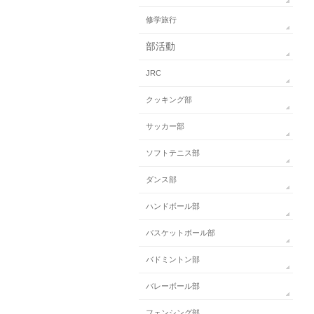
修学旅行
部活動
JRC
クッキング部
サッカー部
ソフトテニス部
ダンス部
ハンドボール部
バスケットボール部
バドミントン部
バレーボール部
フェンシング部