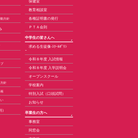
保健室
教育相談室
各種証明書の発行
活動方針
ＰＴＡ会則
み
中学生の皆さんへ
求める生徒像-ｽｸｰﾙﾎﾟﾘｼ
育
ｰ
令和８年度 入試情報
ップ
令和８年度 入学説明会
オープンスクール
本方針
学校案内
計画
特別入試（口頭試問）
扱い
お知らせ
則）
卒業生の方へ
事務室
同窓会