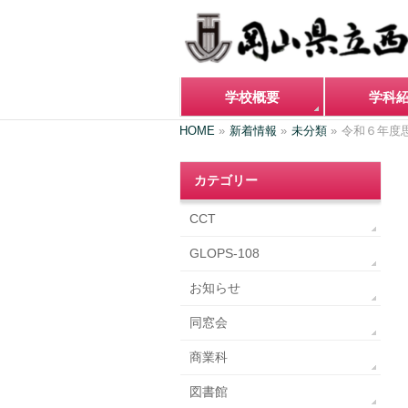
学校概要
学科
HOME
»
新着情報
»
未分類
»
令和６年度
カテゴリー
CCT
GLOPS-108
お知らせ
同窓会
商業科
図書館