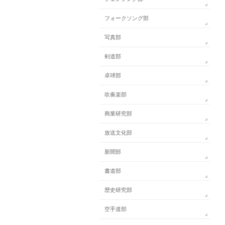
フォークソング部
写真部
剣道部
卓球部
吹奏楽部
商業研究部
放送文化部
新聞部
書道部
歴史研究部
空手道部