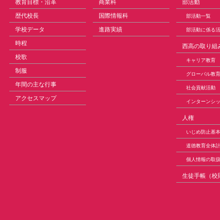
教育目標・沿革
商業科
部活動
歴代校長
国際情報科
部活動一覧
学校データ
進路実績
部活動に係る
時程
西高の取り組
校歌
キャリア教育
制服
グローバル教
年間の主な行事
社会貢献活動
アクセスマップ
インターンシ
人権
いじめ防止基
道徳教育全体
個人情報の取
生徒手帳（校