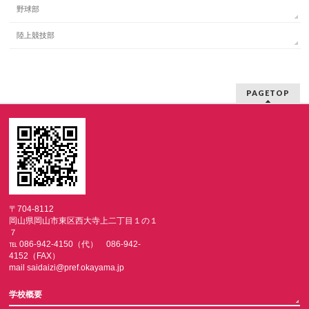
野球部
陸上競技部
PAGETOP
〒704-8112
岡山県岡山市東区西大寺上二丁目１の１
７
℡ 086-942-4150（代） 086-942-
4152（FAX）
mail saidaizi@pref.okayama.jp
学校概要