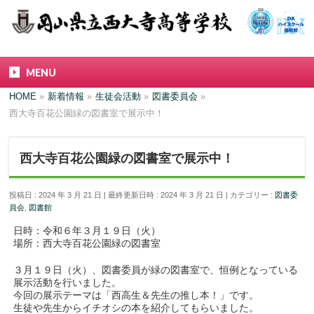
MENU
HOME
»
新着情報
»
生徒会活動
»
図書委員会
»
西大寺百花公園緑の図書室で展示中！
西大寺百花公園緑の図書室で展示中！
投稿日 : 2024 年 3 月 21 日
最終更新日時 : 2024 年 3 月 21 日
カテゴリー :
図書委
員会
,
図書館
日時：令和６年３月１９日（火）
場所：西大寺百花公園緑の図書室
３月１９日（火）、図書委員が緑の図書室で、恒例となっている
展示活動を行いました。
今回の展示テーマは「西高生＆先生の推し本！」です。
生徒や先生からイチオシの本を紹介してもらいました。