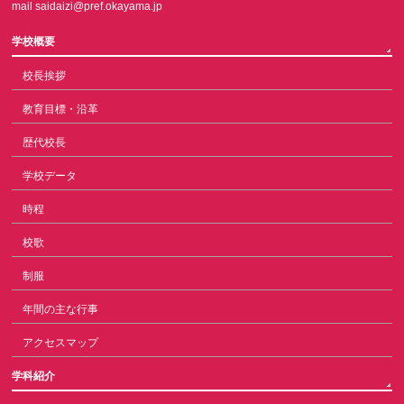
mail saidaizi@pref.okayama.jp
学校概要
校長挨拶
教育目標・沿革
歴代校長
学校データ
時程
校歌
制服
年間の主な行事
アクセスマップ
学科紹介