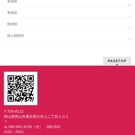
茶道部
華道部
野球部
陸上競技部
PAGETOP
〒704-8112
岡山県岡山市東区西大寺上二丁目１の１
７
℡ 086-942-4150（代） 086-942-
4152（FAX）