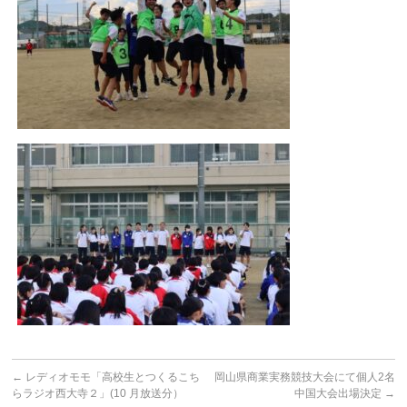
←
レディオモモ「高校生とつくるこち
岡山県商業実務競技大会にて個人2名
らラジオ西大寺２」(10 月放送分）
中国大会出場決定
→