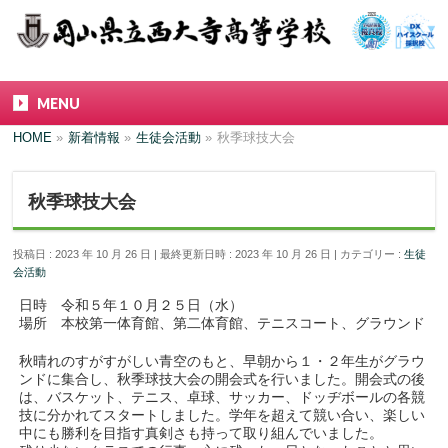
MENU
HOME
»
新着情報
»
生徒会活動
»
秋季球技大会
秋季球技大会
投稿日 : 2023 年 10 月 26 日
最終更新日時 : 2023 年 10 月 26 日
カテゴリー :
生徒
会活動
日時 令和５年１０月２５日（水）
場所 本校第一体育館、第二体育館、テニスコート、グラウンド
秋晴れのすがすがしい青空のもと、早朝から１・２年生がグラウ
ンドに集合し、秋季球技大会の開会式を行いました。開会式の後
は、バスケット、テニス、卓球、サッカー、ドッヂボールの各競
技に分かれてスタートしました。学年を超えて競い合い、楽しい
中にも勝利を目指す真剣さも持って取り組んでいました。