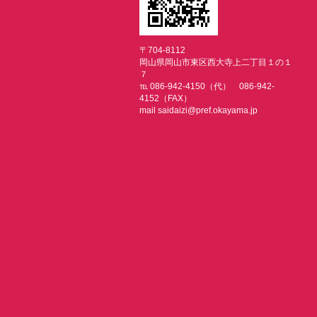
〒704-8112
岡山県岡山市東区西大寺上二丁目１の１
７
℡ 086-942-4150（代） 086-942-
4152（FAX）
mail saidaizi@pref.okayama.jp