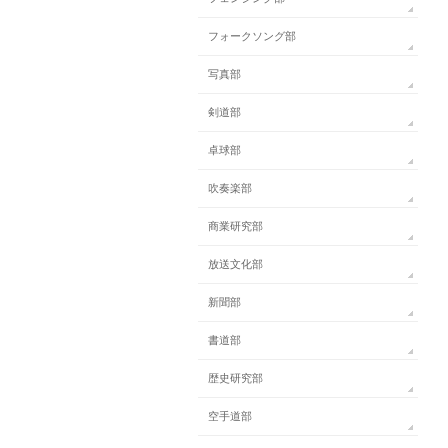
フォークソング部
写真部
剣道部
卓球部
吹奏楽部
商業研究部
放送文化部
新聞部
書道部
歴史研究部
空手道部