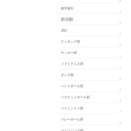
修学旅行
部活動
JRC
クッキング部
サッカー部
ソフトテニス部
ダンス部
ハンドボール部
バスケットボール部
バドミントン部
バレーボール部
フェンシング部