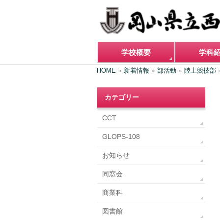
学校概要
学科
HOME
»
新着情報
»
部活動
»
陸上競技部
カテゴリー
CCT
GLOPS-108
お知らせ
同窓会
商業科
図書館