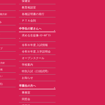
保健室
教育相談室
各種証明書の発行
活動方針
ＰＴＡ会則
み
中学生の皆さんへ
求める生徒像-ｽｸｰﾙﾎﾟﾘｼ
育
ｰ
令和８年度 入試情報
ップ
令和８年度 入学説明会
オープンスクール
本方針
学校案内
計画
特別入試（口頭試問）
扱い
お知らせ
則）
卒業生の方へ
事務室
同窓会