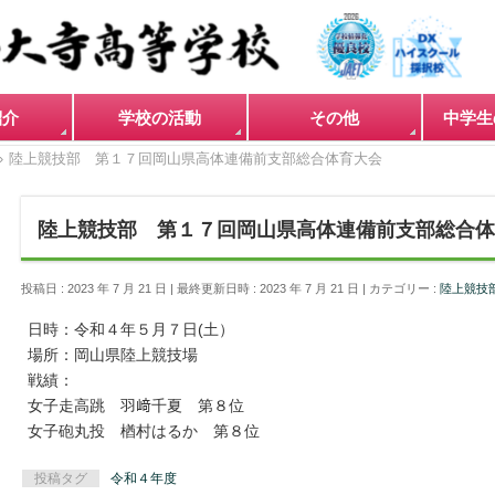
紹介
学校の活動
その他
中学生
»
陸上競技部 第１７回岡山県高体連備前支部総合体育大会
陸上競技部 第１７回岡山県高体連備前支部総合体
投稿日 : 2023 年 7 月 21 日
最終更新日時 : 2023 年 7 月 21 日
カテゴリー :
陸上競技
日時：令和４年５月７日(土）
場所：岡山県陸上競技場
戦績：
女子走高跳 羽﨑千夏 第８位
女子砲丸投 楢村はるか 第８位
投稿タグ
令和４年度