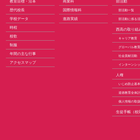
教育目標・沿革
商業科
部活動
歴代校長
国際情報科
部活動一覧
学校データ
進路実績
部活動に係る
時程
西高の取り組
校歌
キャリア教育
制服
グローバル教
年間の主な行事
社会貢献活動
アクセスマップ
インターンシ
人権
いじめ防止基
道徳教育全体
個人情報の取
生徒手帳（校