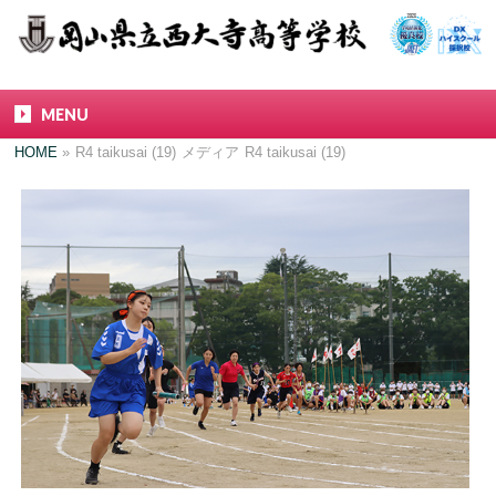
MENU
HOME
»
R4 taikusai (19)
メディア
R4 taikusai (19)