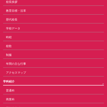
校長挨拶
教育目標・沿革
歴代校長
学校データ
時程
校歌
制服
年間の主な行事
アクセスマップ
学科紹介
普通科
商業科