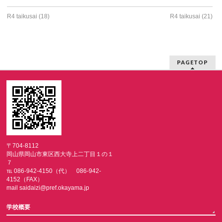
R4 taikusai (18)
R4 taikusai (21)
PAGETOP
〒704-8112
岡山県岡山市東区西大寺上二丁目１の１
７
℡ 086-942-4150（代） 086-942-
4152（FAX）
mail saidaizi@pref.okayama.jp
学校概要