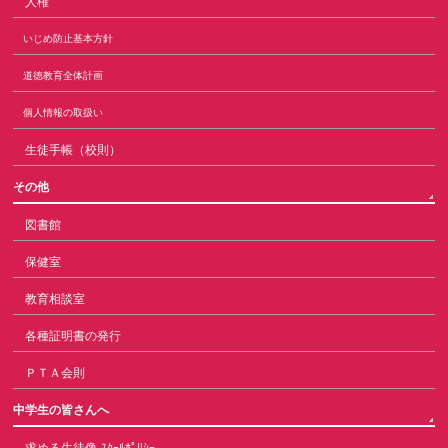
人権
いじめ防止基本方針
道徳教育全体計画
個人情報の取扱い
生徒手帳（校則）
その他
図書館
保健室
教育相談室
各種証明書の発行
ＰＴＡ会則
中学生の皆さんへ
求める生徒像-ｽｸｰﾙﾎﾟﾘｼｰ