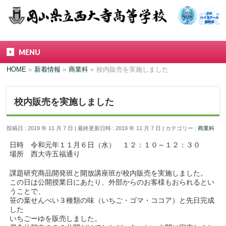
MENU
HOME
»
新着情報
»
商業科
»
校内販売を実施しました
校内販売を実施しました
投稿日 : 2019 年 11 月 7 日
最終更新日時 : 2019 年 11 月 7 日
カテゴリー :
商業科
日時 令和元年１１月６日（水） １２：１０～１２：３０
場所 西大寺五福通り
課題研究商品開発班と開放講座班が校内販売を実施しました。
この日は公開授業日にあたり、外部からのお客様もおられるとい
うことで、
笹の葉せんべい３種類の味（いちご・ゴマ・ココア）と先日完成
した
いちごーゆを販売しました。