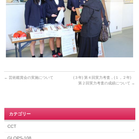
←
芸術鑑賞会の実施について
(３年) 第４回実力考査，(１，２年)
第２回実力考査の成績について
→
カテゴリー
CCT
GLOPS-108