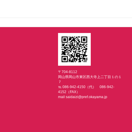
〒704-8112
岡山県岡山市東区西大寺上二丁目１の１
７
℡ 086-942-4150（代） 086-942-
4152（FAX）
mail saidaizi@pref.okayama.jp