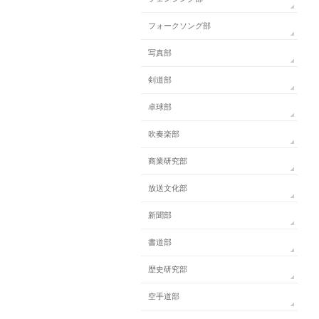
フォークソング部
写真部
剣道部
卓球部
吹奏楽部
商業研究部
放送文化部
新聞部
書道部
歴史研究部
空手道部