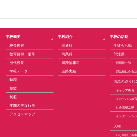
学校概要
学科紹介
学校の活動
校長挨拶
普通科
生徒会活動
教育目標・沿革
商業科
部活動
歴代校長
国際情報科
部活動一覧
学校データ
進路実績
部活動に係る
時程
西高の取り組
校歌
キャリア教育
制服
グローバル教
年間の主な行事
社会貢献活動
アクセスマップ
インターンシ
人権
いじめ防止基