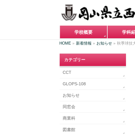
学校概要
学科
HOME
»
新着情報
»
お知らせ
»
秋季球技
カテゴリー
CCT
GLOPS-108
お知らせ
同窓会
商業科
図書館