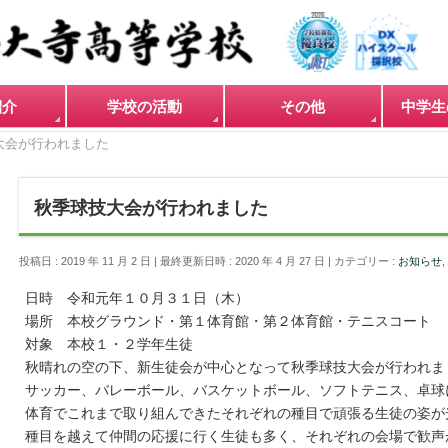
紹介
学校の活動
その他
中学生
大会が行われました
秋季球技大会が行われました
投稿日 : 2019 年 11 月 2 日
最終更新日時 : 2020 年 4 月 27 日
カテゴリー :
お知らせ
,
日時 令和元年１０月３１日（木）
場所 本校グラウンド・第１体育館・第２体育館・テニスコート
対象 本校１・２学年生徒
秋晴れの空の下、新生徒会が中心となって秋季球技大会が行われま
サッカー、バレーボール、バスケットボール、ソフトテニス、卓球
体育でこれまで取り組んできたそれぞれの種目で頑張る生徒の姿が
種目を越えて仲間の応援に行く生徒も多く、それぞれの会場で歓声