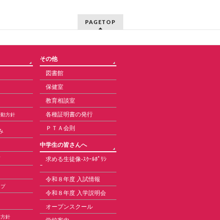
PAGETOP
その他
図書館
保健室
教育相談室
各種証明書の発行
活動方針
ＰＴＡ会則
み
中学生の皆さんへ
求める生徒像-ｽｸｰﾙﾎﾟﾘｼ
育
ｰ
令和８年度 入試情報
ップ
令和８年度 入学説明会
オープンスクール
本方針