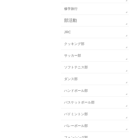
修学旅行
部活動
JRC
クッキング部
サッカー部
ソフトテニス部
ダンス部
ハンドボール部
バスケットボール部
バドミントン部
バレーボール部
フェンシング部