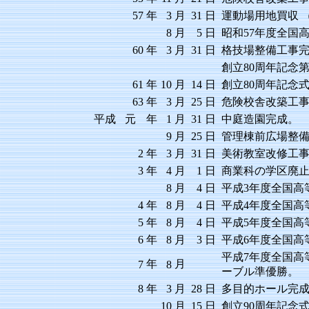
57
年
3
月
31
日
運動場用地買収 （
8
月
5
日
昭和57年度全国
60
年
3
月
31
日
格技場整備工事
創立80周年記念第
61
年
10
月
14
日
創立80周年記念
63
年
3
月
25
日
危険校舎改築工
平成
元
年
1
月
31
日
中庭造園完成。
9
月
25
日
管理棟前広場整
2
年
3
月
31
日
美術教室改修工
3
年
4
月
1
日
商業科の学区廃
8
月
4
日
平成3年度全国高
4
年
8
月
4
日
平成4年度全国高
5
年
8
月
4
日
平成5年度全国高
6
年
8
月
3
日
平成6年度全国高
平成7年度全国高
年
月
7
8
ーブル準優勝。
8
年
3
月
28
日
多目的ホール完
10
月
15
日
創立90周年記念