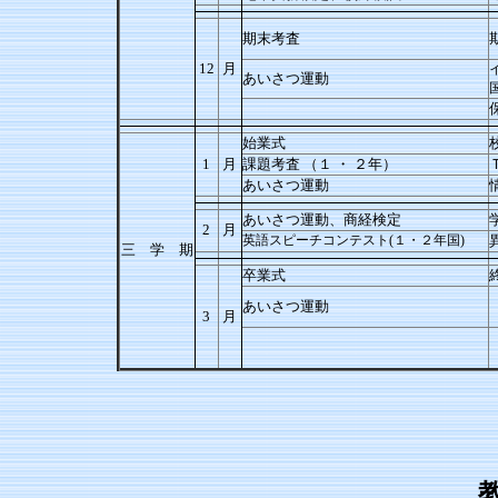
期末考査
12
月
あいさつ運動
始業式
1
月
課題考査 （１ ・ ２年）
あいさつ運動
あいさつ運動、商経検定
2
月
英語スピーチコンテスト(１・２年国)
三 学 期
卒業式
あいさつ運動
3
月