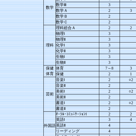
数学Ⅲ
3
数学
数学Ａ
2
3
数学Ｂ
2
数学Ｃ
2
理科総合Ａ
2
2
物理Ⅰ
3
物理Ⅱ
3
理科
化学Ⅰ
3
化学Ⅱ
3
生物Ⅰ
3
生物Ⅱ
3
保健
体育
7～8
3
体育
保健
2
1
音楽Ⅰ
2
○2
音楽Ⅱ
2
美術Ⅰ
2
○2
芸術
美術Ⅱ
2
書道Ⅰ
2
○2
書道Ⅱ
2
ｵｰﾗﾙ･ｺﾐｭﾆｹｰｼｮﾝⅠ
2
2
英語Ⅰ
3
4
英語Ⅱ
4
外国語
リーディング
4