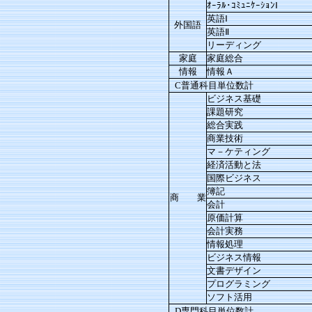
ｵｰﾗﾙ･ｺﾐｭﾆｹｰｼｮﾝⅠ
英語Ⅰ
外国語
英語Ⅱ
リーディング
家庭
家庭総合
情報
情報Ａ
C普通科目単位数計
ビジネス基礎
課題研究
総合実践
商業技術
マ－ケティング
経済活動と法
国際ビジネス
簿記
商 業
会計
原価計算
会計実務
情報処理
ビジネス情報
文書デザイン
プログラミング
ソフト活用
D専門科目単位数計