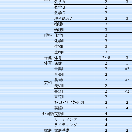
数学Ａ
2
3
数学Ｂ
2
数学Ｃ
2
理科総合Ａ
2
3
物理Ⅰ
3
物理Ⅱ
3
理科
化学Ⅰ
3
化学Ⅱ
3
生物Ⅰ
3
生物Ⅱ
3
保健
体育
7～8
3
体育
保健
2
1
音楽Ⅰ
2
○2
音楽Ⅱ
2
美術Ⅰ
2
○2
芸術
美術Ⅱ
2
書道Ⅰ
2
○2
書道Ⅱ
2
ｵｰﾗﾙ･ｺﾐｭﾆｹｰｼｮﾝⅠ
2
2
英語Ⅰ
3
4
外国語
英語Ⅱ
4
リーディング
4
ライティング
4
家庭
家庭基礎
2
2