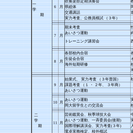
吹奏楽部定期演奏会
一
6
月
県総体
学
交通講話
期
実力考査、公務員模試 （３年）
期末考査
あいさつ運動
7
月
トレーニング講習会
各部校内合宿
生徒会合宿
8
月
海外短期研修
始業式、 実力考査 （３年普国）
9
月
課題考査 （１ ・ ２年、 ３年商）
あいさつ運動
あいさつ運動
10
月
岡大留学生との交流会
芸術鑑賞会、秋季球技大会
二
あいさつ運動、一斉委員会(後期)
学
11
月
期
国際理解講演会、実力考査(３年)
電卓実務検定、校外模試