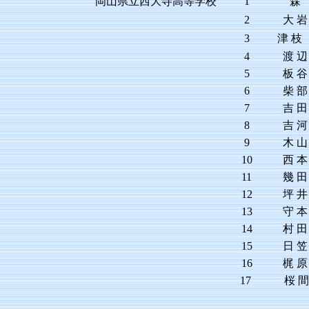
岡山県立西大寺高等学校
1
森
2
大 岩
3
津 
4
渡 辺
5
板 谷
6
柴 部
7
吉 田
8
吉 河
9
木 山
10
西 本
11
幾 田
12
坪 井
13
守 本
14
村 田
15
日 笠
16
梶 原
17
桜 間