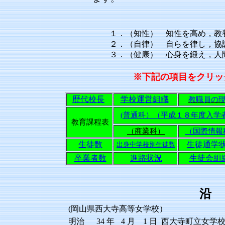
１．（知性） 知性を高め，教
２．（自律） 自らを律し，協
３．（健康） 心身を鍛え，人
※下記の項目をクリッ
歴代校長
学校運営組織
教職員の
(普通科）（平成１８年度入学
教育課程表
（商業科）
（国際情報
生徒数
生徒通学
出身中学校別生徒数
卒業者数
進路状況
生徒会組
沿
(岡山県西大寺高等女学校）
明治
34
年
4
月
1
日
西大寺町立女学