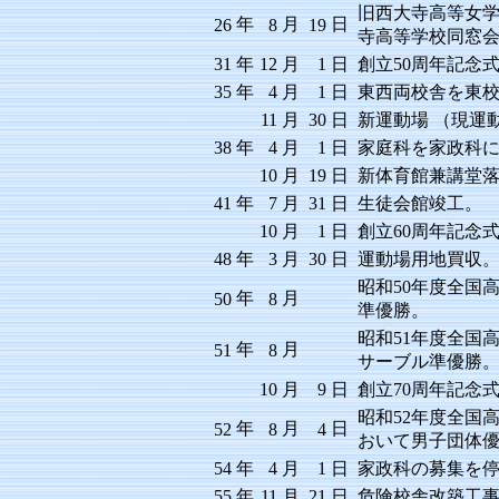
旧西大寺高等女
年
月
日
26
8
19
寺高等学校同窓
31
年
12
月
1
日
創立50周年記念
35
年
4
月
1
日
東西両校舎を東
11
月
30
日
新運動場 （現運
38
年
4
月
1
日
家庭科を家政科
10
月
19
日
新体育館兼講堂
41
年
7
月
31
日
生徒会館竣工。
10
月
1
日
創立60周年記念
48
年
3
月
30
日
運動場用地買収
昭和50年度全国
年
月
50
8
準優勝。
昭和51年度全国
年
月
51
8
サーブル準優勝
10
月
9
日
創立70周年記念
昭和52年度全国
年
月
日
52
8
4
おいて男子団体
54
年
4
月
1
日
家政科の募集を
55
年
11
月
21
日
危険校舎改築工事