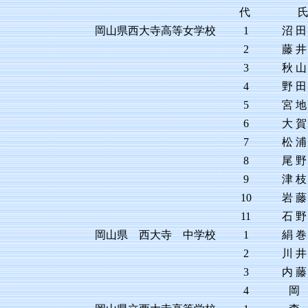
代
岡山県西大寺高等女学校
1
沼 田
2
藤 井
3
秋 山
4
野 田
5
宮 地
6
大 賀
7
松 浦
8
尾 野
9
津 枝
10
岩 藤
11
石 野
岡山県 西大寺 中学校
1
絹 巻
2
川 井
3
内 藤
4
岡