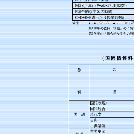
E特別活動（ﾎｰﾑﾙｰﾑ活動時数）
F総合的な学習の時間
C+D+E+F週当たり授業時数計
備考
○，●，◇，△，▲，□，☆，
第1学年の教科「情報」の「情
第3学年の「総合的な学習の
（ 国 際 情 報 科
教
科
科
目
国語表現Ⅰ
国語総合
国 語
現代文
古典
古典講読
世界史Ｂ