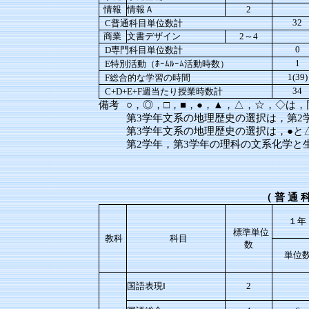
情報
情報Ａ
2
32
C普通科目単位数計
商業
文書デザイン
2～4
0
D専門科目単位数計
1
E特別活動（ﾎｰﾑﾙｰﾑ活動時数）
1(39)
F総合的な学習の時間
34
C+D+E+F週当たり授業時数計
備考
○，◎，□，■，●，▲，△，☆，◇は
第3学年文系の地理歴史の選択は，第2
第3学年文系の地理歴史の選択は，●と
第2学年，第3学年の理科の文系化学と
（
普
通
１年
標準単位
教科
科目
数
単位
国語表現Ⅰ
2