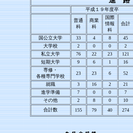
進 路
平成１９年度卒
国際
普通
商業
情報
合計
科
科
科
国公立大学
33
4
8
45
大学校
2
0
0
2
私立大学
76
22
23
121
短期大学
9
6
1
16
専修・
23
23
6
52
各種専門学校
就職
3
16
2
21
進学準備
7
0
0
7
その他
2
8
0
10
合計数
155
79
40
274