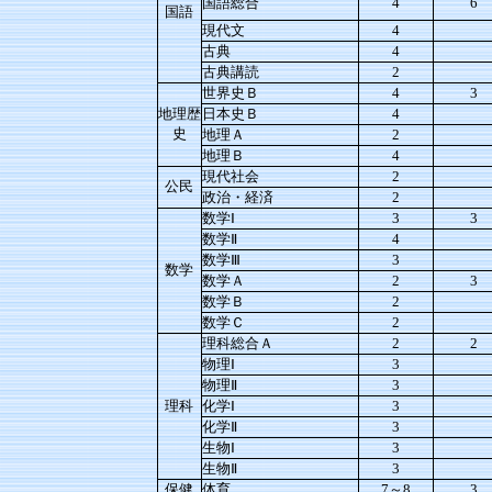
国語総合
4
6
国語
現代文
4
古典
4
古典講読
2
世界史Ｂ
4
3
地理歴
日本史Ｂ
4
史
地理Ａ
2
地理Ｂ
4
現代社会
2
公民
政治・経済
2
数学Ⅰ
3
3
数学Ⅱ
4
数学Ⅲ
3
数学
数学Ａ
2
3
数学Ｂ
2
数学Ｃ
2
理科総合Ａ
2
2
物理Ⅰ
3
物理Ⅱ
3
理科
化学Ⅰ
3
化学Ⅱ
3
生物Ⅰ
3
生物Ⅱ
3
保健
体育
7～8
3