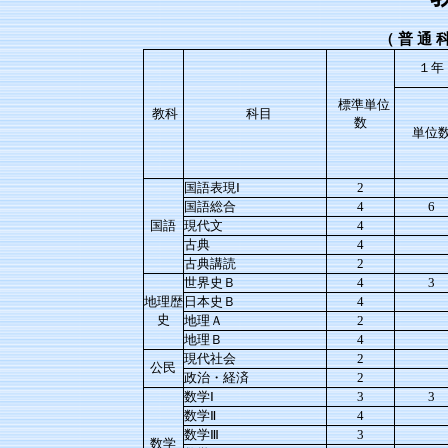
（
普
通
１年
標準単位
教科
科目
数
単位
国語表現Ⅰ
2
国語総合
4
6
国語
現代文
4
古典
4
古典講読
2
世界史Ｂ
4
3
地理歴
日本史Ｂ
4
史
地理Ａ
2
地理Ｂ
4
現代社会
2
公民
政治・経済
2
数学Ⅰ
3
3
数学Ⅱ
4
数学Ⅲ
3
数学