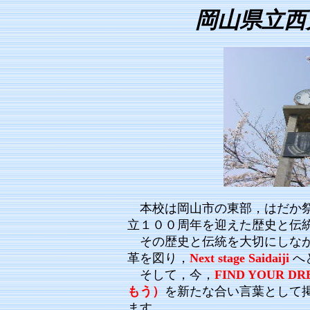
岡山県立西
本校は岡山市の東部，はだか祭
立１００周年を迎えた歴史と伝
その歴史と伝統を大切に
しな
革を図り
，
N
ext
st
ag
e
Saidaij
i
へ
そして
，
今，
FIND YOUR DRE
もう）
を新たな合い言葉として
ます。