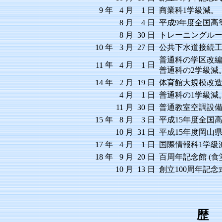
9
年
4
月
1
日
商業科1学級減。
8
月
4
日
平成9年度全国高
8
月
30
日
トレーニングル
10
年
3
月
27
日
公共下水道接続
普通科の学区改編
年
月
日
11
4
1
普通科の2学級減
14
年
2
月
19
日
体育館大規模改
4
月
1
日
普通科の1学級
11
月
30
日
普通教室空調設
15
年
8
月
3
日
平成15年度全国
10
月
31
日
平成15年度岡山
17
年
4
月
1
日
国際情報科1学級
18
年
9
月
20
日
百周年記念館 (食
10
月
13
日
創立100周年記念
歴