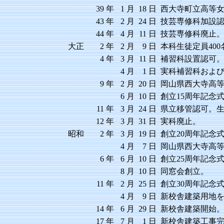
39
年
1
月
18
日
西大寺町立高等女
43
年
2
月
24
日
技芸専修科加設
44
年
4
月
11
日
技芸専修科廃止
大正
2
年
2
月
9
日
本科生徒定員40
4
年
3
月
11
日
補習科設置認可
4
月
1
日
実科補習科およ
9
年
2
月
20
日
岡山県西大寺高
6
月
10
日
創立15周年記念
11
年
3
月
24
日
県立移管認可。生
12
年
3
月
31
日
実科廃止。
昭和
2
年
3
月
19
日
創立20周年記念
4
月
7
日
岡山県西大寺高
6
年
6
月
10
日
創立25周年記念
8
月
10
日
同窓会創立。
11
年
2
月
25
日
創立30周年記念
4
月
9
日
新校舎建築用地
14
年
6
月
29
日
新校舎建築開始
17
年
7
月
1
日
新校舎建築工事