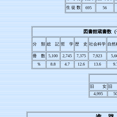
生 徒 数
695
56
図書館蔵書数（
分 類
総 記
哲 学
歴 史
社会科学
自然
冊 数
5,100
2,745
7,375
7,923
5,6
％
8.8
4.7
12.6
13.6
9.
旧 女
旧
4,995
5