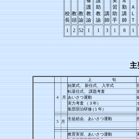
養
護
実
常
護
助
習
勤
Ａ
校
教
教
教
教
講
助
講
Ｌ
長
頭
諭
諭
諭
師
手
師
Ｔ
1
2
52
1
1
3
1
8
1
主
上 旬
始業式、 新任式、 入学式
転退任式、 課題考査
4
月
あいさつ運動
実力考査 （３年）
集団宿泊研修 (１年）
生徒総会、あいさつ運動
5
月
教育実習、あいさつ運動