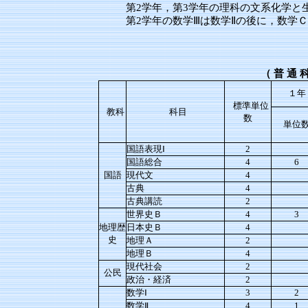
第2学年，第3学年の理科の文系化学と
第2学年の数学Ⅲは数学Ⅱの後に，数学
（
普
通
１年
標準単位
教科
科目
数
単位
国語表現Ⅰ
2
国語総合
4
6
国語
現代文
4
古典
4
古典講読
2
世界史Ｂ
4
3
地理歴
日本史Ｂ
4
史
地理Ａ
2
地理Ｂ
4
現代社会
2
公民
政治・経済
2
数学Ⅰ
3
2
数学Ⅱ
4
1