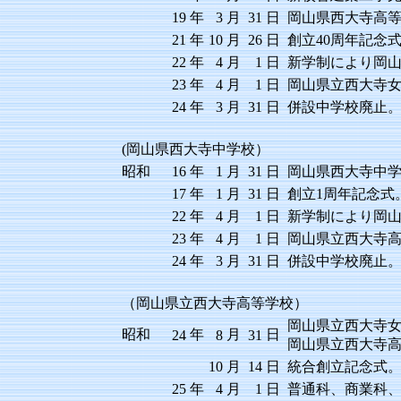
19
年
3
月
31
日
岡山県西大寺高
21
年
10
月
26
日
創立40周年記念
22
年
4
月
1
日
新学制により岡
23
年
4
月
1
日
岡山県立西大寺
24
年
3
月
31
日
併設中学校廃止
(岡山県西大寺中学校）
昭和
16
年
1
月
31
日
岡山県西大寺中
17
年
1
月
31
日
創立1周年記念式
22
年
4
月
1
日
新学制により岡
23
年
4
月
1
日
岡山県立西大寺
24
年
3
月
31
日
併設中学校廃止
（岡山県立西大寺高等学校）
岡山県立西大寺
昭和
年
月
日
24
8
31
岡山県立西大寺
10
月
14
日
統合創立記念式
25
年
4
月
1
日
普通科、商業科、