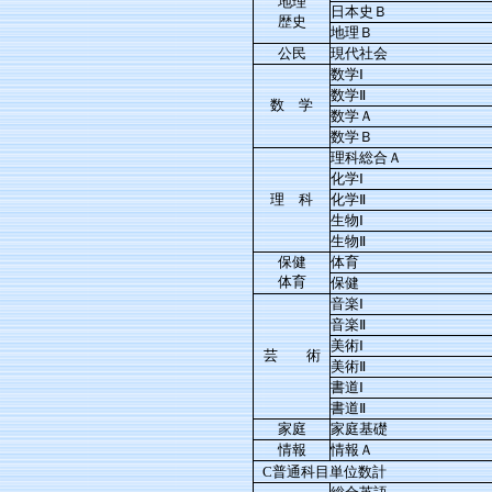
地理
日本史Ｂ
歴史
地理Ｂ
公民
現代社会
数学Ⅰ
数学Ⅱ
数 学
数学Ａ
数学Ｂ
理科総合Ａ
化学Ⅰ
理 科
化学Ⅱ
生物Ⅰ
生物Ⅱ
保健
体育
体育
保健
音楽Ⅰ
音楽Ⅱ
美術Ⅰ
芸 術
美術Ⅱ
書道Ⅰ
書道Ⅱ
家庭
家庭基礎
情報
情報Ａ
C普通科目単位数計