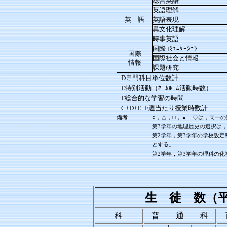
総合英語
英語理解
英 語
英語表現
異文化理解
時事英語
国際ｺﾐｭﾆｹｰｼｮﾝ
国際
国際社会と情報
情報
課題研究
D専門科目単位数計
E特別活動（ﾎｰﾑﾙｰﾑ活動時数）
F総合的な学習の時間
C+D+E+F週当たり授業時数計
備考
○，△，□，▲，◇は，同一
第3学年の地理歴史の選択は
第2学年，第3学年の学校設
とする。
第2学年，第3学年の理科の
生 徒 数（平
科
普 通 科