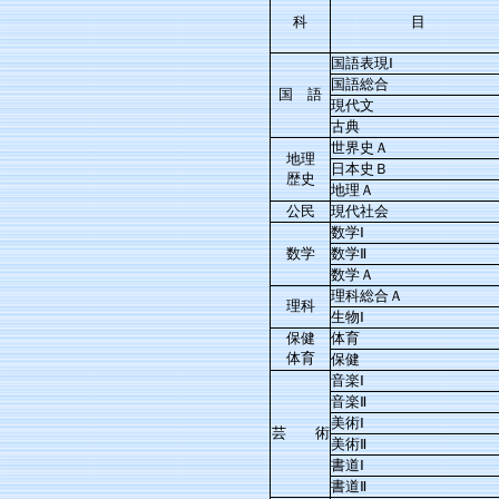
科
目
国語表現Ⅰ
国語総合
国 語
現代文
古典
世界史Ａ
地理
日本史Ｂ
歴史
地理Ａ
公民
現代社会
数学Ⅰ
数学
数学Ⅱ
数学Ａ
理科総合Ａ
理科
生物Ⅰ
保健
体育
体育
保健
音楽Ⅰ
音楽Ⅱ
美術Ⅰ
芸 術
美術Ⅱ
書道Ⅰ
書道Ⅱ