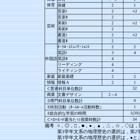
体育
保健
2
1
音楽Ⅰ
2
○2
音楽Ⅱ
2
美術Ⅰ
2
○2
芸術
美術Ⅱ
2
書道Ⅰ
2
○2
書道Ⅱ
2
ｵｰﾗﾙ･ｺﾐｭﾆｹｰｼｮﾝⅠ
2
2
英語Ⅰ
3
4
外国語
英語Ⅱ
4
リーディング
4
ライティング
4
家庭
家庭基礎
2
2
情報
情報Ａ
2
1
32
C普通科目単位数計
商業
文書デザイン
2～4
0
D専門科目単位数計
1
E特別活動（ﾎｰﾑﾙｰﾑ活動時数）
1(39)
F総合的な学習の時間
34
C+D+E+F週当たり授業時数計
備考
○，◎，□，■，●，▲，△，☆，◇は
第3学年文系の地理歴史の選択は，第2
第3学年文系の地理歴史の選択は，●と