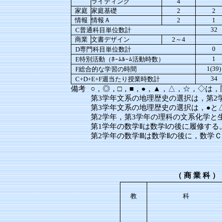
ライティング
4
家庭
家庭基礎
2
2
情報
情報Ａ
2
1
32
C普通科目単位数計
商業
文書デザイン
2～4
0
D専門科目単位数計
1
E特別活動（ﾎｰﾑﾙｰﾑ活動時数）
1(39)
F総合的な学習の時間
34
C+D+E+F週当たり授業時数計
備考
○，◎，□，■，●，▲，△，☆，◇は
第3学年文系の地理歴史の選択は，第2
第3学年文系の地理歴史の選択は，●と
第2学年，第3学年の理科の文系化学と
第1学年の数学Ⅱは数学Ⅰの後に履修する
第2学年の数学Ⅲは数学Ⅱの後に，数学
（
商
業
科
）
教
科