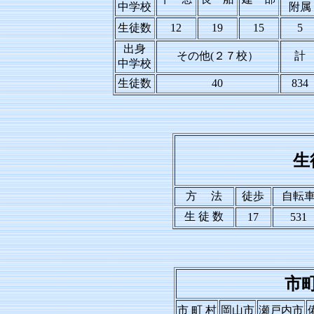
中学校
附属
生徒数
12
19
15
5
出身
その他(２７校）
計
中学校
生徒数
40
834
生
方 法
徒歩
自転
生 徒 数
17
531
市
市 町 村
岡山市
瀬戸内市