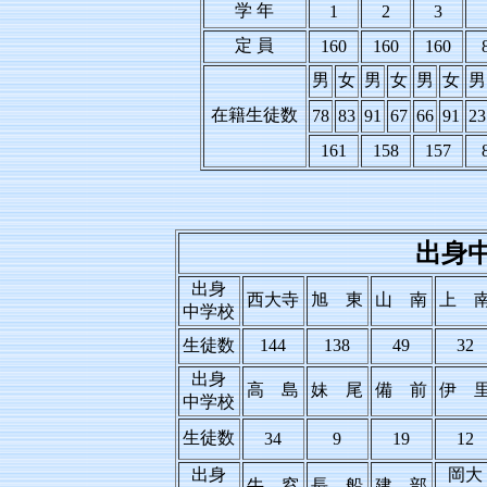
学 年
1
2
3
定 員
160
160
160
男
女
男
女
男
女
男
在籍生徒数
78
83
91
67
66
91
23
161
158
157
出身
出身
西大寺
旭 東
山 南
上 
中学校
生徒数
144
138
49
32
出身
高 島
妹 尾
備 前
伊 
中学校
生徒数
34
9
19
12
出身
岡大
牛 窓
長 船
建 部